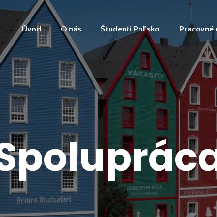
Úvod
O nás
Študenti Poľsko
Pracovné 
Spoluprác