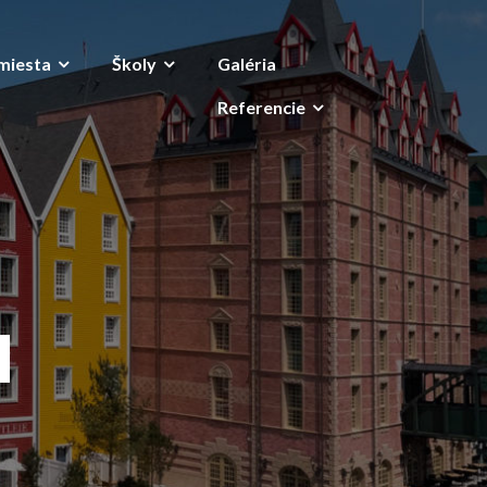
miesta
Školy
Galéria
Referencie
a