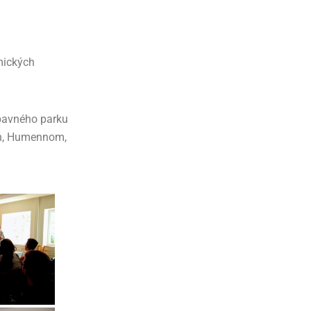
mických
bavného parku
ch, Humennom,