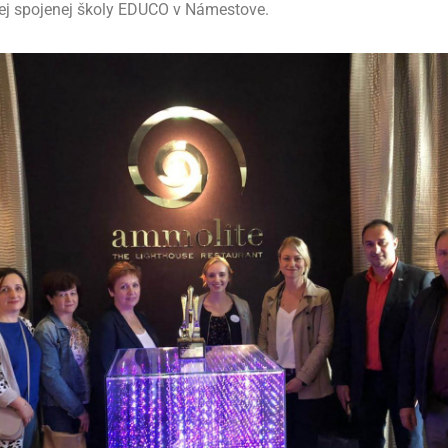
j spojenej školy EDUCO v Námestove.