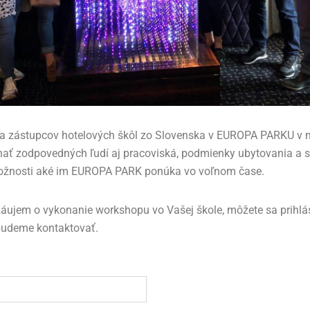
v a zástupcov hotelových škôl zo Slovenska v EUROPA PARKU v 
nať zodpovedných ľudí aj pracoviská, podmienky ubytovania a 
možnosti aké im EUROPA PARK ponúka vo voľnom čase.
záujem o vykonanie workshopu vo Vašej škole, môžete sa prihlás
budeme kontaktovať.