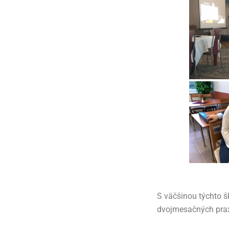
S väčšinou týchto š
dvojmesačných prax