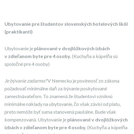
Ubytovanie pre študentov slovenských hotelových škôl
(praktikanti)
Ubytovanie je
plánované v dvojlôžkových izbách
v zdieľanom byte pre 4 osoby.
(Kuchyňa a kúpelňa sú
spoločné pre 4 osoby)
Je bývanie zadarmo?
V Nemecku je povinnosť zo zákona
požadovať minimálne daň za bývanie poskytované
zamestnávateľom. To znamená že študentovi vzniknú
minimálne náklady na ubytovanie, čo však závisí od platu,
preto nemôže byť suma stanovená paušálne. Bude však
kompenzovaná. Ubytovanie je
plánované v dvojlôžkových
izbách v zdieľanom byte pre 4 osoby.
(Kuchyňa a kúpelňa