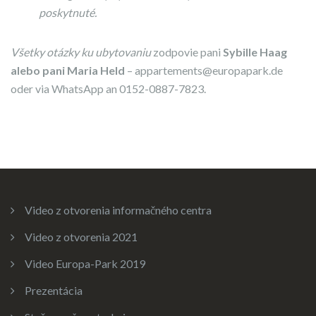
poskytnuté.
Všetky otázky ku ubytovaniu
zodpovie pani
Sybille Haag
alebo pani Maria Held
– appartements@europapark.de
oder via WhatsApp an 0152-0887-7823.
Video z otvorenia informačného centra
Video z otvorenia 2021
Video Europa-Park 2019
Prezentácia