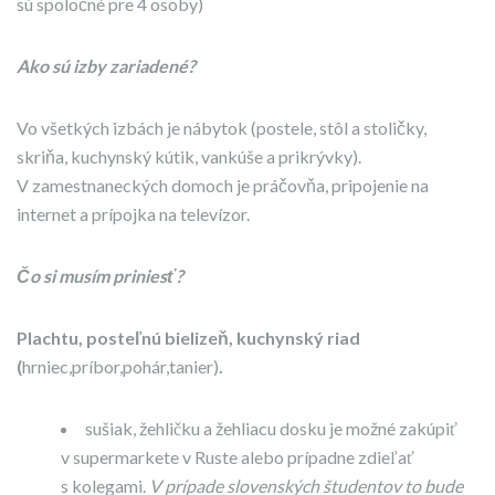
sú spoločné pre 4 osoby)
Ako sú izby zariadené?
Vo všetkých izbách je nábytok (postele, stôl a stoličky,
skriňa, kuchynský kútik, vankúše a prikrývky).
V zamestnaneckých domoch je práčovňa, pripojenie na
internet a prípojka na televízor.
Čo si musím priniesť?
Plachtu, posteľnú bielizeň, kuchynský riad
(
hrniec,príbor,pohár,tanier)
.
sušiak, žehličku a žehliacu dosku je možné zakúpiť
v supermarkete v Ruste alebo prípadne zdieľať
s kolegami.
V prípade slovenských študentov to bude